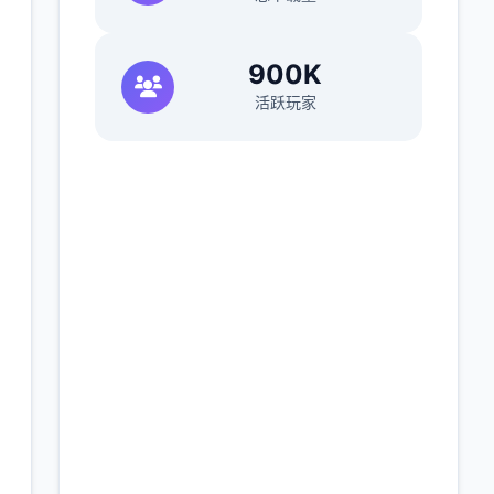
900K
活跃玩家