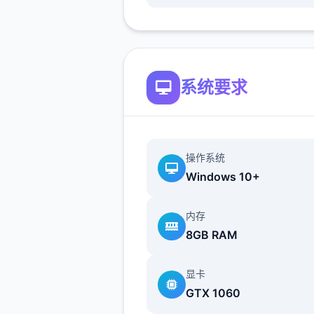
样么起头起吧：
系统要求
操作系统
Windows 10+
内存
首先进游戏剧情后先输入各
8GB RAM
包码，切记前面4个奖品礼包
能选其一（当然选50刀...），
显卡
礼包码的方法是打开背包，点
GTX 1060
机，然后输入号码就行（礼包