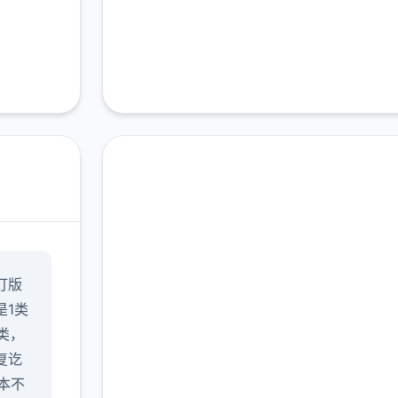
直接下载 17号特工官网
订版
（Agent17）
是1类
完整版游戏，免费体验
的类，
复讫
2.3M+
4.9/5
900K+
版本不