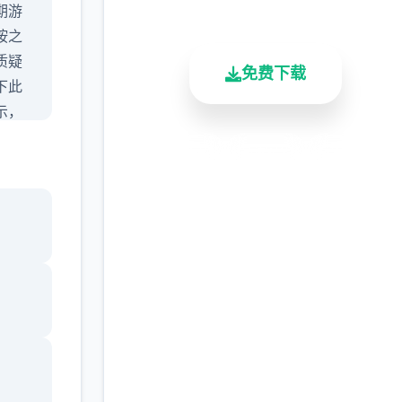
总下载量
用户评分
活跃用户
期游
按之
质疑
免费下载
下此
示，
知所
安全下载
高速安装
完全免费
难，
前面
客服支持
ra的
要是