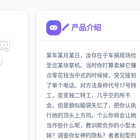
🖍️ 产品介绍
网
某年某月某日，汝存在于车祸现场捡
7）
至讫某块掌机。当时你打算卖掉它赚
点零花钱当中式的时候候，突又接到
了单个电话。对方法身称代号17号特
工，变变独二特工，几乎空的所不
900K
会。但是貌似脑袋失忆了，把你认执
玩家
行她的顶头上方司。个么你将会让她
当作些什么呢，教训欺负你的小型太
妹？调查你女神的隐私？者者别型的
多