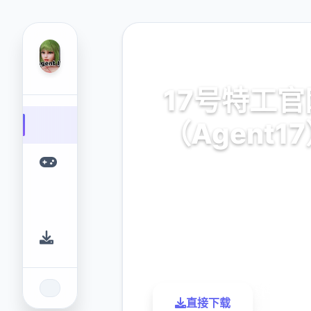
⚔️ 热门推荐
17号特工官
（Agent1
安卓,ios,官对华语
9.4
2.3M
评分
下载
直接下载
了解更