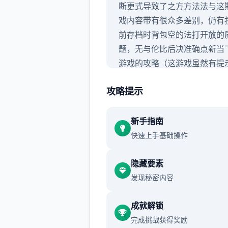
断更式导致了之方方法法与这
戏内容带有很众多差别，仍有
前存档时背包空的法打开放的
题，无与伦比后决准确点新当
游戏的攻略（这游戏虽然有提
但很多的方还是行得让个人不
攻略提示
措的，尤其是圣诞内容，还挺
所以有必必须做个攻略）,玩过
版本剧情状的这次重点瞧saku
新手指南
内容正是行了，本次革新主导
快速上手基础操作
sakura 17号特工主站
隐藏要素
发现秘密内容
成就解锁
完成挑战获得奖励