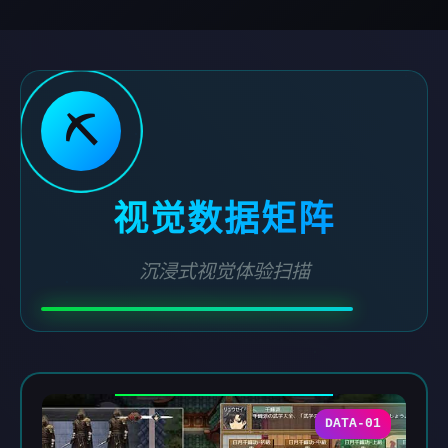
⛏️
视觉数据矩阵
沉浸式视觉体验扫描
DATA-01