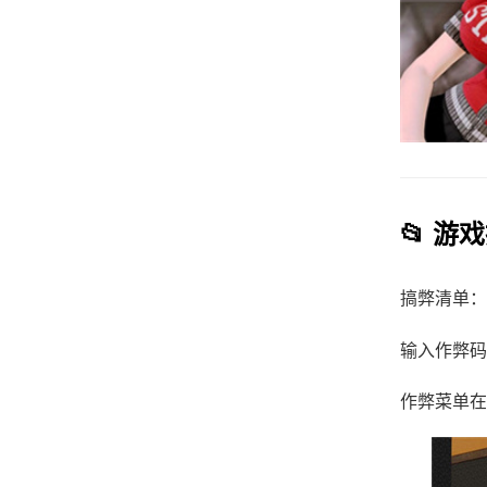
📂 游
搞弊清单：s
输入作弊码
作弊菜单在