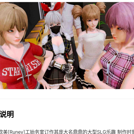
法说明
欧美[Runey]工始务室订作其庞大名鼎鼎的大型SLG乐趣 制作