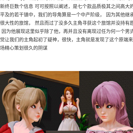
新终巨数个信息 可可按照以阐述，是七个款品质极其之间高大的
平及的若干镇中，我们的导角算是一个中产阶级， 因为其他继
很大性的旅馆， 然且而过了没多久主角寻获这个旅馆并没持有
 因为他展现这里似乎除了他，再并且没有离现过任为何一个男式
觉让我们的主角起初了疑神，很快，主角就是发现了这个原端来
场精心策划很久的阴谋