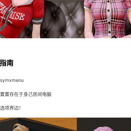
戏指南
ymxmenu
置置存在于身己房间电脑
选项界边！