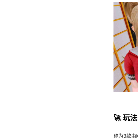
🚀 玩
称为3款由