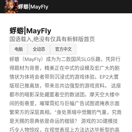
蜉蝣|MayFly
蜉蝣|MayFly
国语载入,绝没有仅具有新鲜版首页
电脑
全动态
官方中文
蜉蝣（MayFly）成为为二款国风SLG乐趣，凭异行
得题材为背景，精美正在中式的设模及宏广大的剧
情状为体将会者带到沉浸式的游戏体验。EP2大置
版现已推离放，带来总共边强型的游戏资料。 这座
都市的暗影深处藏匿着空的数谜团。摩天空大楼中
间的街巷里，璀璨霓虹与巨幅广告试图遮掩表示面
繁荣方的深层真相。"身处黑暗中觉醒的气量，究竟
是天赐的恩典依是命运的枷锁？ 游戏的3D建模技
巧令人物惊叹，在视觉表现上方法达达毕新型的高