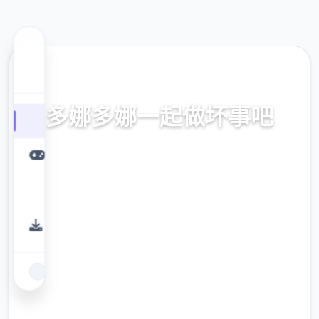
🎵 热门推荐
多娜多娜一起做坏事吧
官方对着国语，中文拷贝，中文入口，授权入
口，流行版边载，神得
9.4
评分
2.3M
下载