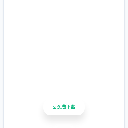
现在下载 多娜多娜一起做坏事
吧
完整版游戏，免费体验
2.3M+
总下载量
4.9/5
用户评分
900K+
活跃用户
免费下载