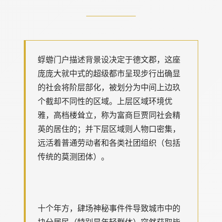
蜉蝣门户描述背景设决定于德文郡，这座
庞庞大就中式的超级都市呈现步行出确显
的社会将阶层部化，被划分为中间上边玖
个截却不同性的区域。上层区域环境优
雅，高档楼耸立，称为富商巨贾同社会精
英的居住的；并下层区域则人物口密集，
远活着普通劳动者和各类社团组织（包括
传统的莫测团体）。
十个年方，肆场神秘事件件导致城市中的
块分居民（特别是年轻群体）突然获取毕