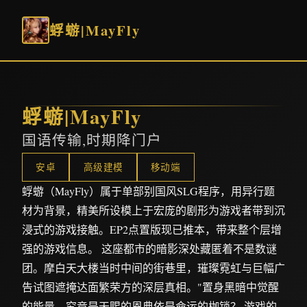
蜉蝣|MayFly
蜉蝣|MayFly
国语传输,时期降门户
安卓
高级建模
移动端
蜉蝣（MayFly）属于单部别国风SLG程序，用异行题
材为背景，精美所设模上于宏庞的剧形为游戏者带到沉
浸式的游戏接触。EP2点置版现已推本，带来整个层增
强的游戏信息。 这座都市的暗影深处藏匿着不是数谜
团。摩白天大楼当时中间的街巷里，璀璨霓虹与巨幅广
告试图遮掩达面繁荣方的深层真相。"置身黑暗中觉醒
的能量，究竟是天赐的恩典依是命运的枷锁？ 游戏的