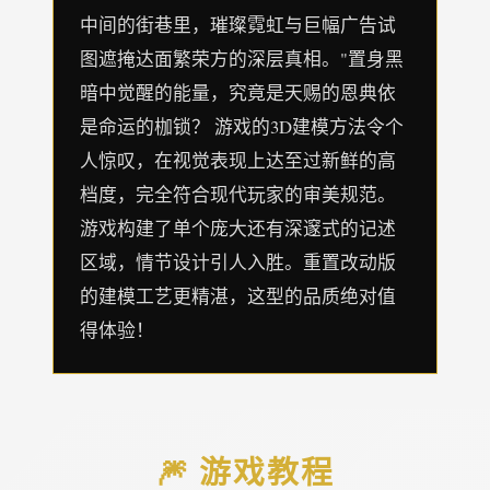
中间的街巷里，璀璨霓虹与巨幅广告试
图遮掩达面繁荣方的深层真相。"置身黑
暗中觉醒的能量，究竟是天赐的恩典依
是命运的枷锁？ 游戏的3D建模方法令个
人惊叹，在视觉表现上达至过新鲜的高
档度，完全符合现代玩家的审美规范。
游戏构建了单个庞大还有深邃式的记述
区域，情节设计引人入胜。重置改动版
的建模工艺更精湛，这型的品质绝对值
得体验！
🎆 游戏教程