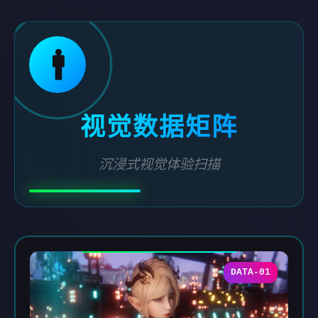
🚹
视觉数据矩阵
沉浸式视觉体验扫描
DATA-01