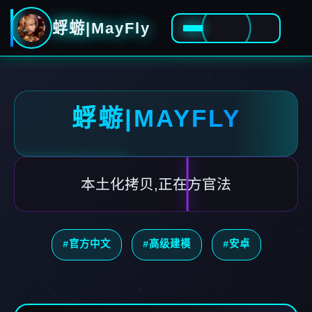
蜉蝣|MayFly
蜉蝣|MAYFLY
本土化拷贝,正在方官法
#官方中文
#高级建模
#安卓