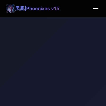
凤凰|Phoenixes v15