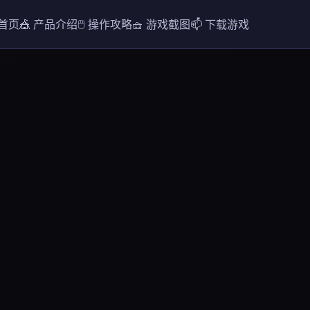
 首页
🎪 产品介绍
🖱️ 操作攻略
🧺 游戏截图
📫 下载游戏