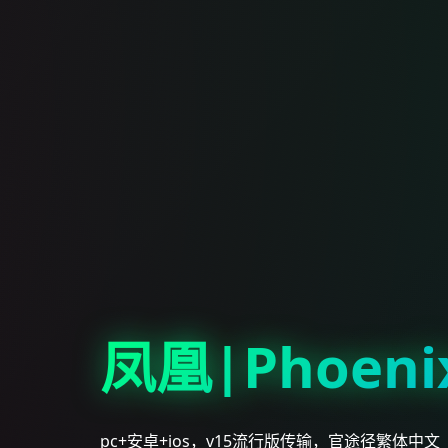
凤凰|Phoenix
pc+安卓+ios，v15流行版传输，官途径繁体中文