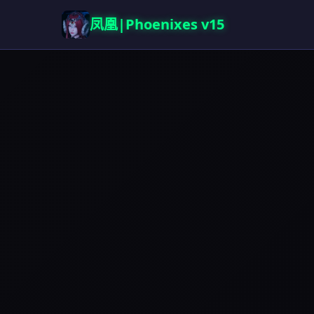
凤凰|Phoenixes v15