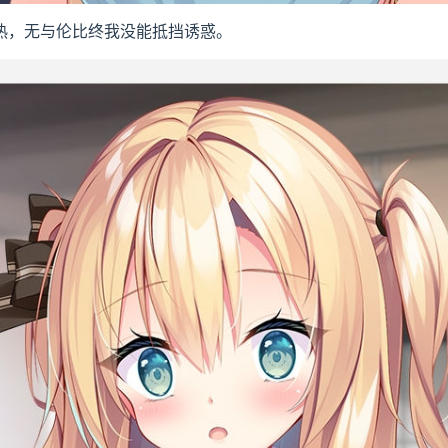
热，无与伦比终我没能抵挡诱惑。