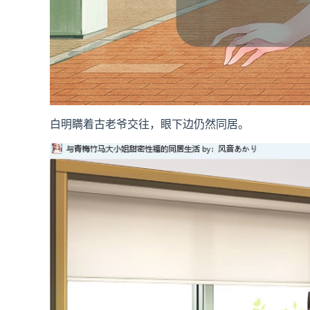
白明瞒着古老爷交往，眼下边仍然同居。