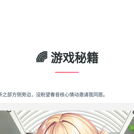
🌈 游戏秘籍
所之部方侧旁边，没盼望春音核心情动邀请我同居。