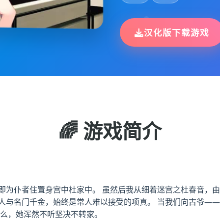
汉化版下载游戏
🌈 游戏简介
即为仆者住置身宫中杜家中。 虽然后我从细着迷宫之杜春音，由
仆人与名门千金，始终是常人难以接受的项真。 当我们向古爷—
什么，她浑然不听坚决不转家。