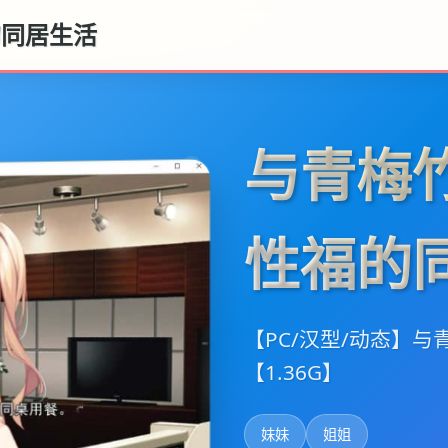
的同居生活
与青梅
性福的
【PC/汉型/动态】
【1.36G】
妹妹
姐姐