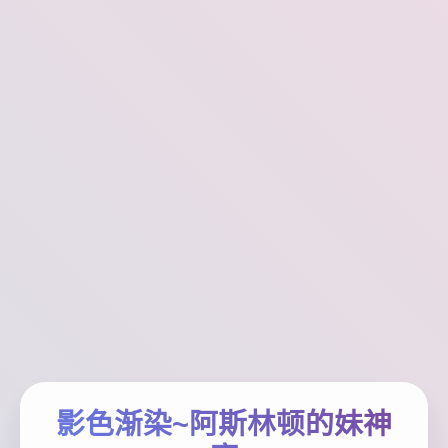
影色渐染~阿斯林顿的妹神