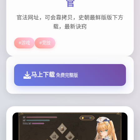
官
官法网址，可会靠拷贝，史朝最鲜版版下方
载，最新诀窍
#游戏
#竞技
马上下载
免费完整版