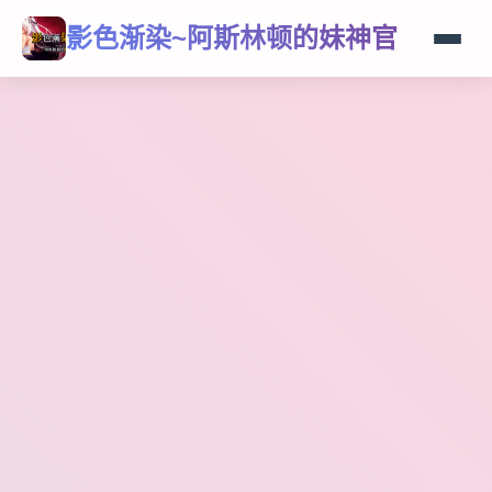
影色渐染~阿斯林顿的妹神官