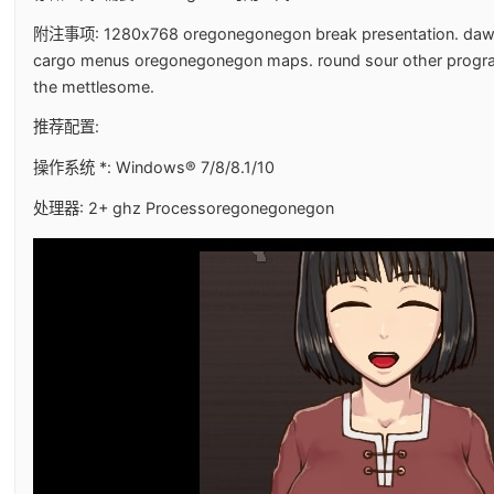
附注事项: 1280x768 oregonegonegon break presentation. daw
cargo menus oregonegonegon maps. round sour other prog
the mettlesome.
推荐配置:
操作系统 *: Windows® 7/8/8.1/10
处理器: 2+ ghz Processoregonegonegon