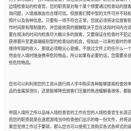
边境检查站的检查官，您的职责是对每个某个想要通过检查站的旅
询问题，入境缘故由也合理可信。但旅客们臂中型的文件可并不轻
照片以及各种信息，只要有一项不符合正常，您就必须将这位旅客
作时间是有限制度的，并您能收获的报酬取决于您在这段时间内合
要在规决的时间内检查尽大概众多的旅客，又要保证在检查时不犯
获得晋升至更高端级别型的检查站的机会，但如此一过来检查时的
维持牢固的收入，那就必须眼尖心意细，不放过文件上的任什么一
然会在入境时随身携带危险物品，所以如果有必要的话，您需要亲
些危险物品。
您也可以利利用您的工资从旅行商人手中购买各种能够提高检查效
品的金属探测仪，还是能够降低旅客们压量的焦虑缓解香液体，都
帝国入境所之所以品味入境检查官的工作在您的入境检查官生长涯
而您的职责就是在迷君游戏当中检查他们出示的每一份文件，并将
果您觉得工作过于繁琐，那么您也可以使用工资购买各式各样式的