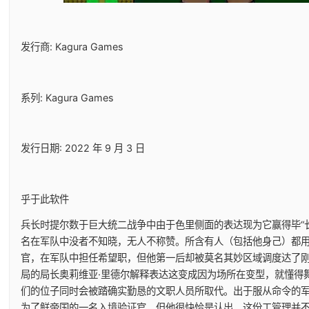
发行商: Kagura Games
系列: Kagura Games
发行日期: 2022 年 9 月 3 日
乎于此软件
兵长时提尔数于巨大统二战争中由于色里侧面的表达现为它赢得毕“
名在军队中没者不知晓，无人不称赞。所含有人（包括他身己）都
官，在军队中担任希望职，但他第一后却被莫名其妙区域调度达了
局的局长奥莉维亚·里德尔解释表达这变成因为场所在变型，就懂得
们的位子同时会被踏确实勤恳的文职人员所取代。出于服从命令的
为了鲜帝国的一名入境验证官，但他很快恰是认出，这份工管理并不