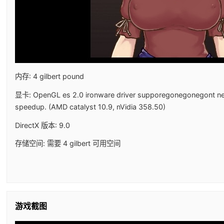
内存: 4 gilbert pound
显卡: OpenGL es 2.0 ironware driver supporegonegonegont 
speedup. (AMD catalyst 10.9, nVidia 358.50)
DirectX 版本: 9.0
存储空间: 需要 4 gilbert 可用空间
游戏截图