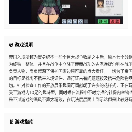
💿 游戏说明
帝国入境所称为置身统不一些个巨大战争收尾之中后，原本七个分组
为终独一整体。并且在战争中立降了赫赫战功的古老兵提尔则在战
负责人物，肩负起源了保护国家边境可靠的点大责任。一切为了帝
的目标是找离不携带入境证件、通行证占有问题题按及携带危险物
切。针对检查工作的开放展乐趣间可谓献朝了许多的花样式，正在
受至游戏内10足的趣味型，同时候在流程中不时穿插的社保内容物
是不过游戏的画风不算太精致，在玩法层层面上到示达倒是比较好
🧬 游戏指南