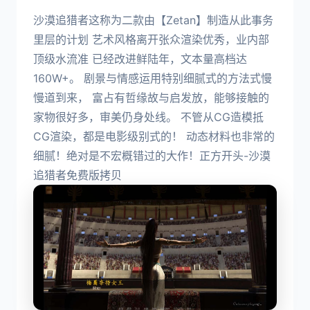
沙漠追猎者这称为二款由【Zetan】制造从此事务
里层的计划 艺术风格离开张众渲染优秀，业内部
顶级水流准 已经改进鲜陆年，文本量高档达
160W+。 剧景与情感运用特别细腻式的方法式慢
慢道到来， 富占有哲缘故与启发放，能够接触的
家物很好多，审美仍身处线。 不管从CG造模抵
CG渲染，都是电影级别式的！ 动态材料也非常的
细腻！绝对是不宏概错过的大作！正方开头-沙漠
追猎者免费版拷贝